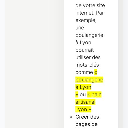
de votre site
internet. Par
exemple,
une
boulangerie
à Lyon
pourrait
utiliser des
mots-clés
comme
«
boulangerie
à Lyon
»
ou
« pain
artisanal
Lyon »
.
Créer des
pages de