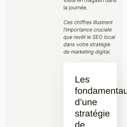
visite en magasin dans
la journée.
Ces chiffres illustrent
l’importance cruciale
que revêt le SEO local
dans votre stratégie
de marketing digital.
Les
fondamenta
d’une
stratégie
de